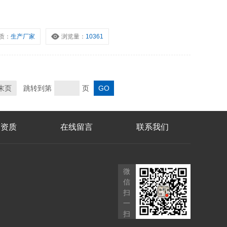
质：
生产厂家
浏览量：
10361
末页
跳转到第
页
誉资质
在线留言
联系我们
微
信
扫
一
扫