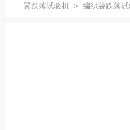
翼跌落试验机
> 编织袋跌落
商