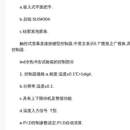
a.嵌入式平面把手.
b.后钮:SUS#304.
c.硅胶发泡胶条.
触控式莹幕直接按键型控制器,中英文表示5.7”图形之广视角,
控制器.
led冷热冲击试验箱的控制部分
1. 控制器规格:a.精度:温度±0.1℃+1digit.
b.分辨率:温度±0.1.
c.具有上下限待机及警报功能.
d.温度入力信号 T型.
e.P.I.D控制参数设定,P.I.D自动演算.