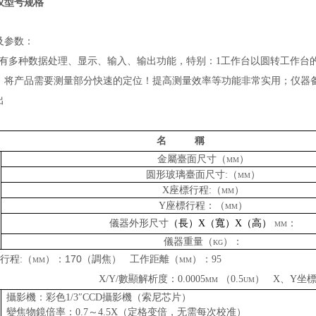
仪型号规格
及参数：
有多种数据处理、显示、输入、输出功能，特别：
1
工作台以圆转工作台
，将产品需要测量部分快速的定位！提高测量效率等功能非常实用；仪器
出
名
稱
金屬臺面尺寸
（mm）
圆形
玻璃臺面尺寸
:（mm）
X
座標行程
:（mm）
Y
座標行程：
（mm）
儀器外形尺寸
（
長
）Х（
寬
）Х（
高
）
mm
：
儀器重量（
kg
）：
17
0
降行程
:（mm）
：
（
調焦
）
工作距離（
mm
）：
95
X
/
Y
/
數顯解析度：
0.0005mm
（0.5um）
X
、
Y
坐標
攝影機：彩色
1/3
″
CCD
攝影機
（
索尼芯片）
變焦物鏡倍率：
0.7
～
4.5X
（定格变倍，无需每次校准）