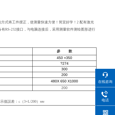
的方式将工件摆正，使测量快速方便！简宜好学！
2
配有激光
备有
RS-232
接口，与电脑连接后，采用测量软件测绘图形进行
參
數
450
×
350
?274
300
200
480
Х
650
Х
1000
在线咨询
200
电话
μm
示值誤差：≤（
3+L/200
）