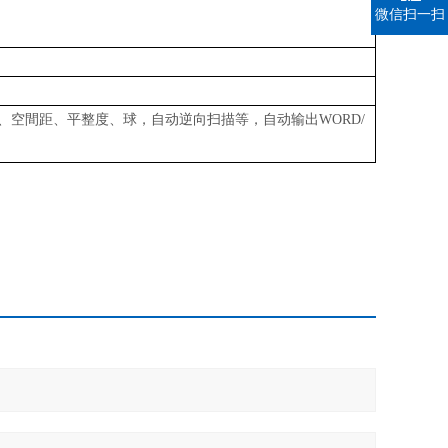
微信扫一扫
、空間距、平整度、球
，自动逆向扫描
等
，自动输出
WORD/