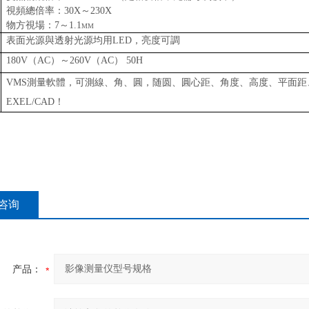
視頻總倍率：
30X
～
230X
物方視場：
7
～
1.1mm
表面光源與透射光源均用
LED
，亮度可調
180V
（
AC
）～
260V
（
AC
）
50H
VMS
測量軟體
，
可測線、角、圓
，随圆
、圓心距、角度、高度、平面距
EXEL/CAD
！
咨询
产品：