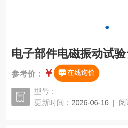
电子部件电磁振动试验
￥
参考价：
型号：
更新时间：
2026-06-16
|
阅