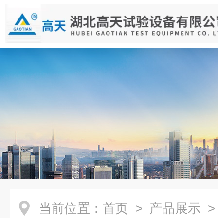
当前位置：
首页
>
产品展示