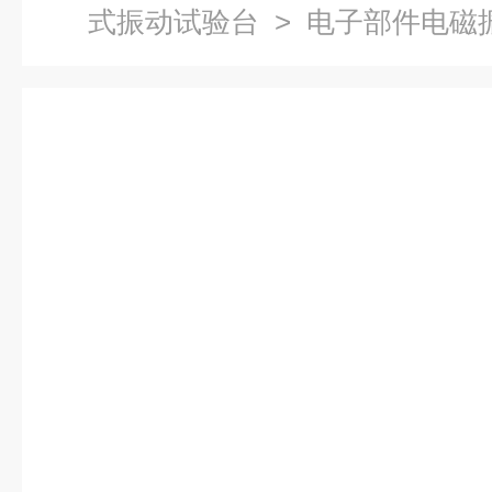
式振动试验台
> 电子部件电磁