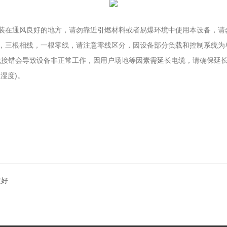
装在通风良好的地方，请勿靠近引燃材料或者易爆环境中使用本设备，请
线，三根相线，一根零线，请注意零线区分，因设备部分负载和控制系统为
线接错会导致设备非正常工作，因用户场地等因素需延长电缆，请确保延
湿度)。
收好