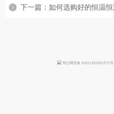
下一篇：
如何选购好的恒温恒湿试验
鄂公网安备 42011202001571号