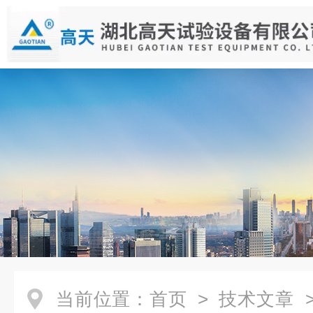
当前位置：
首页
>
技术文章
>