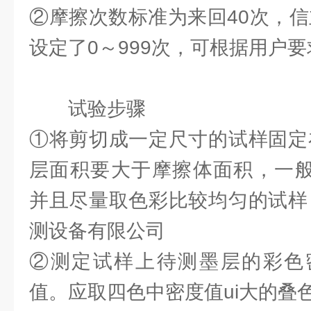
②摩擦次数标准为来回40次，
设定了0～999次，可根据用户
试验步骤
①将剪切成一定尺寸的试样固定
层面积要大于摩擦体面积，一般取3
并且尽量取色彩比较均匀的试样
测设备有限公司
②测定试样上待测墨层的彩色
值。应取四色中密度值ui大的叠